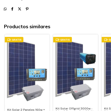
Productos similares
GRATIS
GRATIS
G
Kit Solar Offgrid 3000w -
Kit 
Kit Solar 2 Paneles 160w +