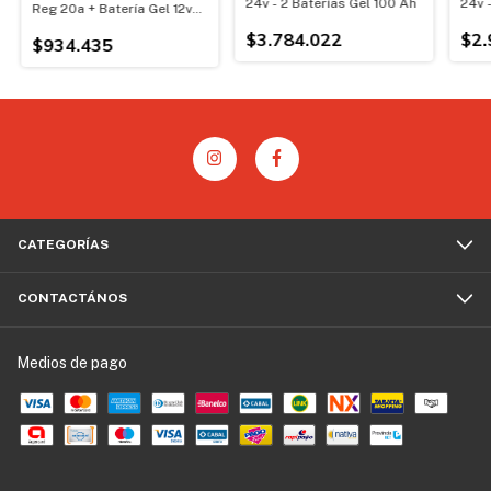
24v - 2 Baterías Gel 100 Ah
24v 
Reg 20a + Batería Gel 12v
100 Ah
$3.784.022
$2.
$934.435
CATEGORÍAS
CONTACTÁNOS
Medios de pago