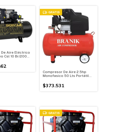
GRATIS
De Aire Eléctrico
o Csl 10 Br/200
20v
862
Compresor De Aire 2.5hp
Monofasico 50 Lts Portátil
C/ruedas
$373.531
GRATIS