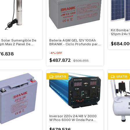
Kit Bomba 
12lpm 24v 
100w
Solar Sumergible De
Batería AGM GEL 12V 100Ah
$684.00
ph Mas 2 Panel De
BRANIK - Ciclo Profundo para
 48v
Energía Solar, UPS y Respaldo
Eléctrico
76.838
-
4
%
OFF
$487.872
$506.355
GRATIS
GRATIS
Inversor 220v 24/48 V 3000
W Pico 6000 W Onda Pura
Usb
$679.536