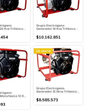
trógeno
Grupo Electrógeno
22 Kva Trifásico
Generador 16 Kva Trifásico
 35 Hp
380 Motor 27 Hp
.454
$10.162.851
GRATIS
Grupo Electrogeno
Generador 12,5kva Trifasico
trógeno
380 Motor 23hp
Monofasico 10 Kva
$8.585.573
093