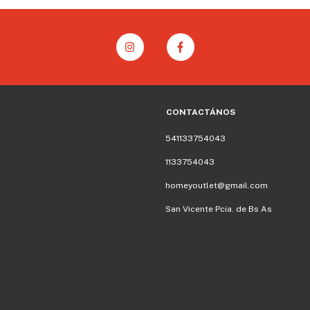
CONTACTÁNOS
541133754043
1133754043
homeyoutlet@gmail.com
San Vicente Pcia. de Bs As