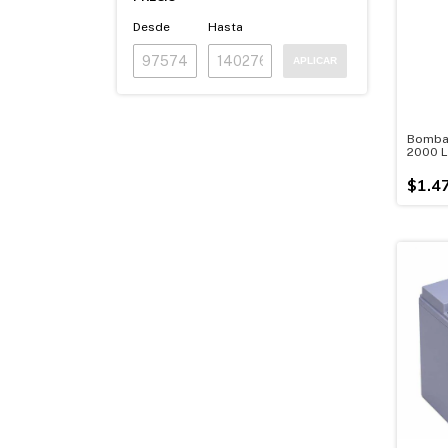
Desde
Hasta
APLICAR
Bomba 
2000 L
340w -
$1.4