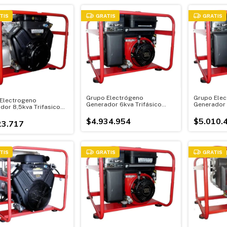
TIS
GRATIS
GRATIS
Grupo Electrógeno
Grupo Elec
Electrogeno
Generador 6kva Trifásico
Generador 
dor 8,5kva Trifasico
380v Motor 13 Hp
Kva Motor 
otor 18hp
$4.934.954
$5.010.
23.717
TIS
GRATIS
GRATIS