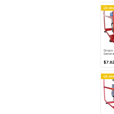
GRA
Grupo 
Genera
380v M
$7.8
GRA