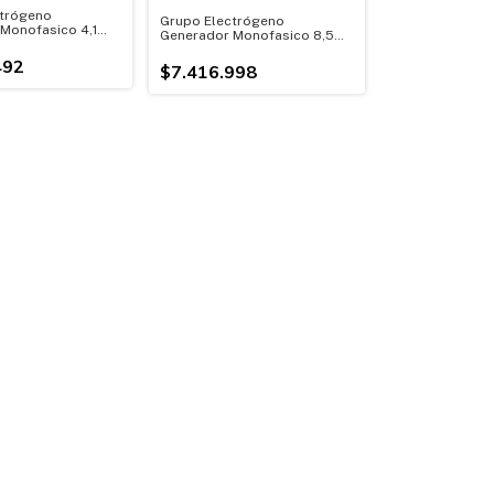
trógeno
Grupo Electrógeno
Monofasico 4,1
Generador Monofasico 8,5
8 Hp
Kva Motor 18 Hp
492
$7.416.998