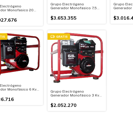
Grupo Electrógeno
Grupo Elec
Electrógeno
Generador Monofasico 7,5
Generador 
dor Monofasico 20
Kva Motor 13 Hp
Kva Motor 
tor 35hp
$3.653.355
$3.016.
027.676
TIS
GRATIS
Electrógeno
dor Monofásico 6 Kva
Grupo Electrógeno
10hp
Generador Monofásico 3 Kva
36.716
Motor 6,5 Hp
$2.052.270