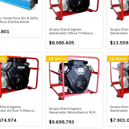
or Onda Pura 12v A 220v
Pico 2000w Belttt
Grupo Electrógeno
Grupo Elec
.801
Generador 10kva Trifásico
Generador 
380v Motor 18 Hp
380 Motor
$8.085.605
$13.559
TIS
GRATIS
GRATIS
Electrógeno
Grupo Elec
Grupo Electrógeno
dor 20 Kva Trifásico
Generador 
Generador Monofasico 16 Kva
tor 35 Hp
Motor 18hp
Motor 27hp
874.974
$7.901.
$9.698.793