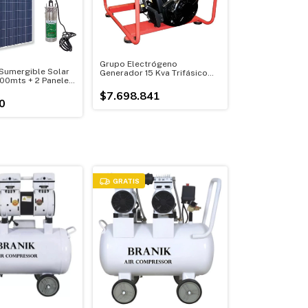
Grupo Electrógeno
Sumergible Solar
Generador 15 Kva Trifásico
100mts + 2 Paneles
380 Motor 23 Hp
$7.698.841
0
GRATIS