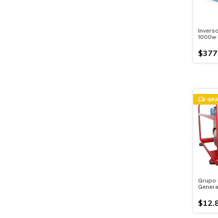
Invers
1000w 
$377
GRA
Grupo 
Genera
380 Mo
$12.