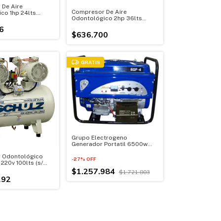
De Aire
Compresor De Aire
co 1hp 24lts
Odontológico 2hp 36lts
lencioso
S/aceite Silencioso
6
$636.700
GRATIS
Grupo Electrogeno
Generador Portatil 6500w
Monofásico 13hp
 Odontológico
-
27
%
OFF
220v 100lts (s/
$1.257.984
$1.721.803
192