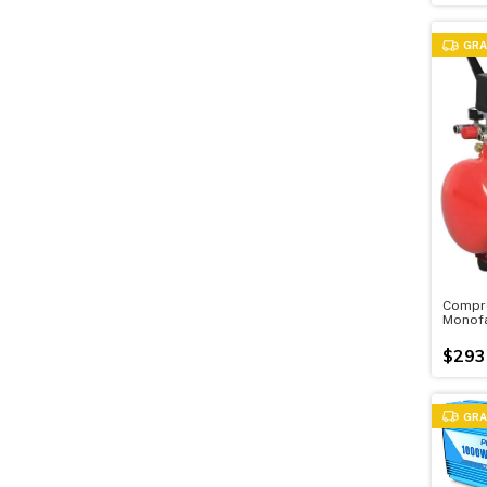
GRA
Compre
Monofa
C/rued
$293
GRA