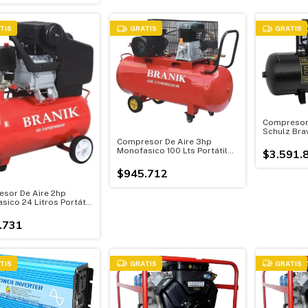
TIS
GRATIS
GRATIS
Compresor 
Schulz Brav
183l 2hp 2
Compresor De Aire 3hp
Monofasico 100 Lts Portátil
$3.591.
C/ruedas
$945.712
sor De Aire 2hp
sico 24 Litros Portátil
as
.731
TIS
GRATIS
GRATIS