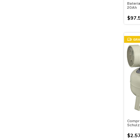
Baterí
20Ah
$97.
GRA
Compre
Schulz
$2.5