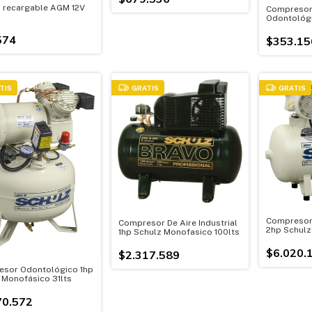
a recargable AGM 12V
Compresor 
Odontológi
S/aceite Si
574
$353.15
TIS
GRATIS
GRATIS
Compresor
Compresor De Aire Industrial
2hp Schulz 
1hp Schulz Monofasico 100lts
Aceite)
$6.020.
$2.317.589
sor Odontológico 1hp
 Monofásico 31lts
70.572