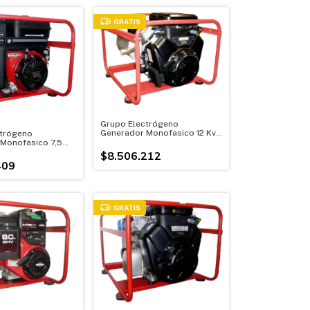
GRATIS
Grupo Electrógeno
Generador Monofasico 12 Kva
trógeno
Motor 23 Hp
Monofasico 7,5
13 Hp
$8.506.212
409
GRATIS