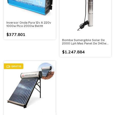
Inversor Onda Pura 12v A 220v
1000w Pico 2000w Belttt
$377.801
Bomba Sumergible Solar De
2000 Lph Mas Panel De 340w -
24v
$1.247.884
GRATIS