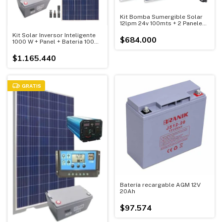
Kit Bomba Sumergible Solar
12lpm 24v 100mts + 2 Paneles
100w
Kit Solar Inversor Inteligente
$684.000
1000 W + Panel + Bateria 100
Ah
$1.165.440
GRATIS
Batería recargable AGM 12V
20Ah
$97.574