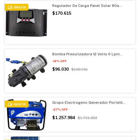
Regulador De Carga Panel Solar 80a
GRATIS
12/24/36/48v Pmw Display
$170.615
Bomba Presurizadora 12 Volts 6 Lpm
Singflo Automatica
-
12
%
OFF
$96.030
$108.701
Grupo Electrogeno Generador Portatil
GRATIS
6500w Monofásico 13hp
-
27
%
OFF
$1.257.984
$1.721.803