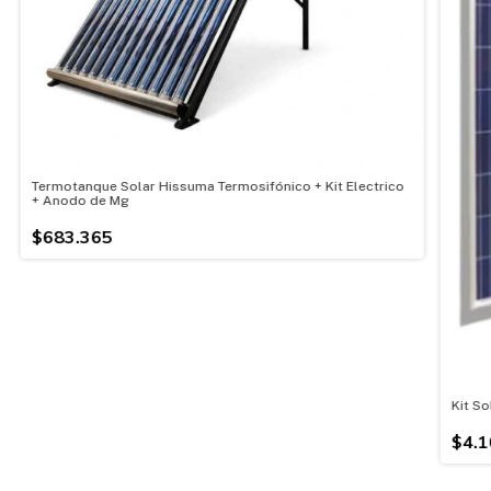
Termotanque Solar Hissuma Termosifónico + Kit Electrico
+ Anodo de Mg
$683.365
Kit So
$4.1