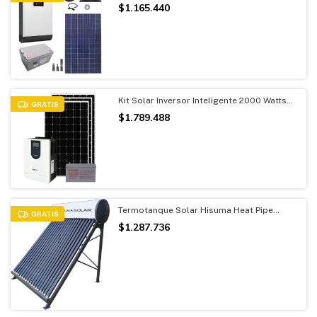
Panel + Bateria 100 Ah
$1.165.440
Kit Solar Inversor Inteligente 2000 Watts
GRATIS
Con Mppt + Bateria 100 A
$1.789.488
Termotanque Solar Hisuma Heat Pipe
GRATIS
Presurizable + Kit Electrico + Anodo de
$1.287.736
Magnesio