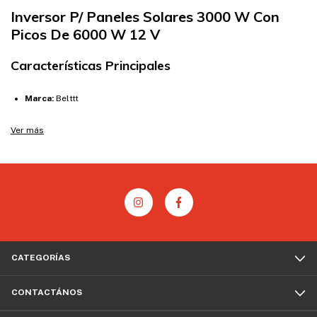
Inversor P/ Paneles Solares 3000 W Con
Picos De 6000 W 12 V
Características Principales
Marca:
Belttt
Voltaje de entrada:
12/24 V
Ver más
Voltaje de salida:
220 V
Potencia nominal:
3000 W
Potencia pico (arranque):
6000 W
Modelo:
3000 Onda Modificada
Condición del ítem:
Nuevo
Dimensiones:
46 x 18 x 14 cm
CATEGORÍAS
Peso:
4,80 kg
CONTACTÁNOS
Descripción