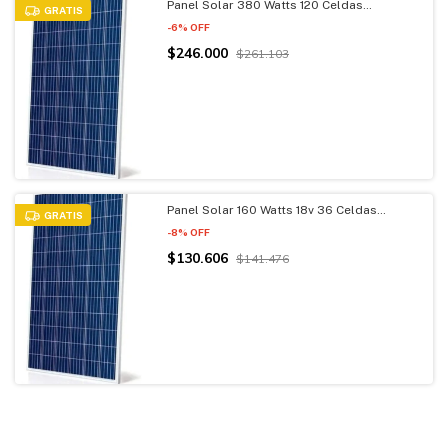
Panel Solar 380 Watts 120 Celdas
GRATIS
Monocristalino
-
6
%
OFF
$246.000
$261.103
Panel Solar 160 Watts 18v 36 Celdas
GRATIS
Monocristalino
-
8
%
OFF
$130.606
$141.476