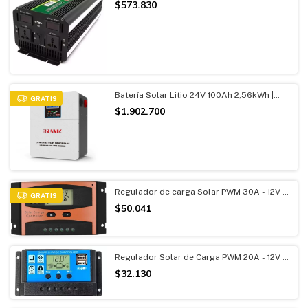
$573.830
Batería Solar Litio 24V 100Ah 2,56kWh |
GRATIS
LiFePO4 C/display Indicador
$1.902.700
Regulador de carga Solar PWM 30A - 12V /
GRATIS
24V Display Usb
$50.041
Regulador Solar de Carga PWM 20A - 12V /
24V Display y Usb
$32.130