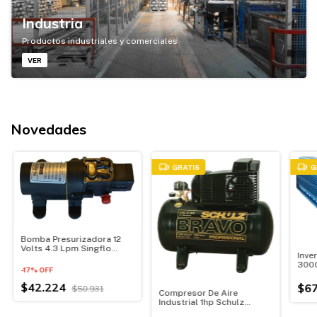
Industria
Productos industriales y comerciales
VER
Novedades
GRATIS
G
Bomba Presurizadora 12
Volts 4.3 Lpm Singflo
Inve
Automatica
3000
-
17
%
OFF
Pura
$42.224
$67
$50.931
Compresor De Aire
Industrial 1hp Schulz
Monofasico 100lts