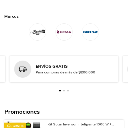
permite cocinar diferentes
que se ha vuelto cada vez más
tipos de ingredientes al
popular debido a sus
mismo tiempo.
beneficios ambientales
Marcas
sostenibles en el largo plazo.
ENVÍOS GRATIS
Para compras de más de $200.000
Promociones
Kit Solar Inversor Inteligente 1000 W +
GRATIS