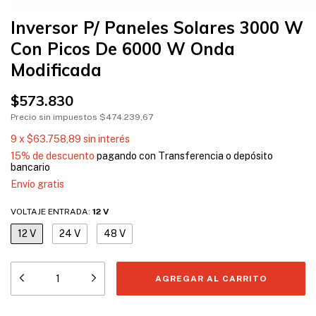
Inversor P/ Paneles Solares 3000 W
Con Picos De 6000 W Onda
Modificada
$573.830
Precio sin impuestos
$474.239,67
9
x
$63.758,89
sin interés
15% de descuento
pagando con Transferencia o depósito
bancario
Envío gratis
VOLTAJE ENTRADA:
12 V
12 V
24 V
48 V